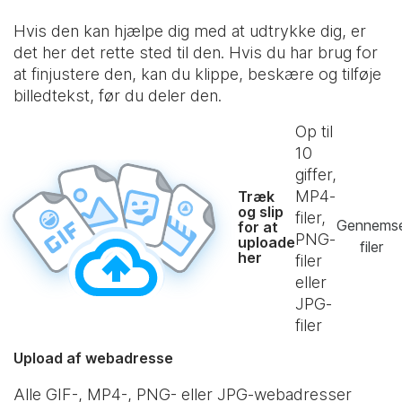
Hvis den kan hjælpe dig med at udtrykke dig, er
det her det rette sted til den. Hvis du har brug for
at finjustere den, kan du klippe, beskære og tilføje
billedtekst, før du deler den.
Op til
10
giffer,
MP4-
Træk
og slip
filer,
Gennems
for at
PNG-
uploade
filer
her
filer
eller
JPG-
filer
Upload af webadresse
Alle GIF-, MP4-, PNG- eller JPG-webadresser