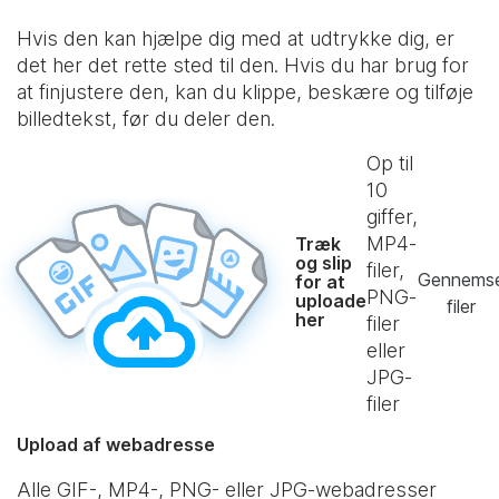
Hvis den kan hjælpe dig med at udtrykke dig, er
det her det rette sted til den. Hvis du har brug for
at finjustere den, kan du klippe, beskære og tilføje
billedtekst, før du deler den.
Op til
10
giffer,
MP4-
Træk
og slip
filer,
Gennems
for at
PNG-
uploade
filer
her
filer
eller
JPG-
filer
Upload af webadresse
Alle GIF-, MP4-, PNG- eller JPG-webadresser