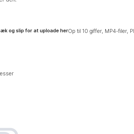
æk og slip for at uploade her
Op til
10
giffer, MP4-filer, P
resser