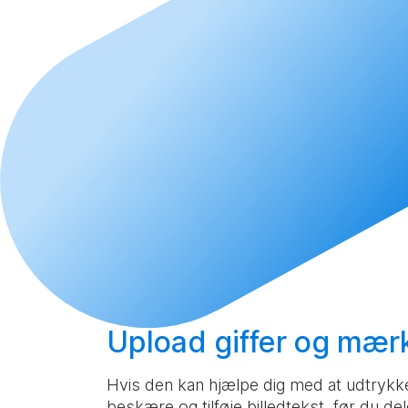
Upload
giffer og mærk
Hvis den kan hjælpe dig med at udtrykke d
beskære og tilføje billedtekst, før du del