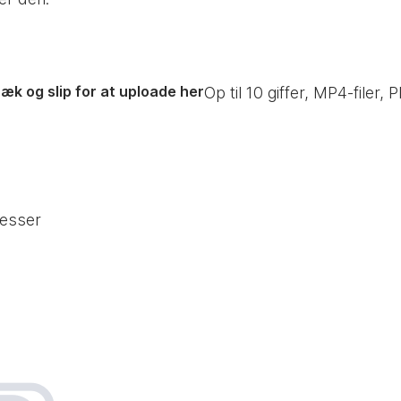
æk og slip for at uploade her
Op til
10
giffer, MP4-filer, P
resser