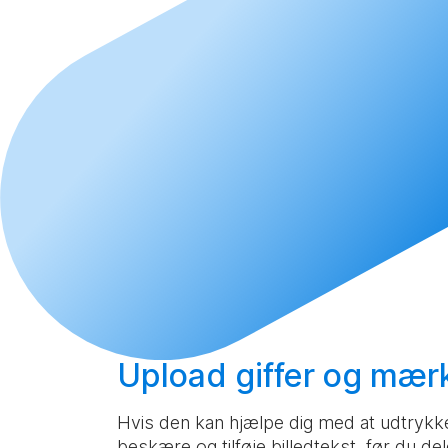
Upload
giffer og mærk
Hvis den kan hjælpe dig med at udtrykke d
beskære og tilføje billedtekst, før du del