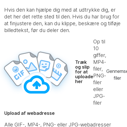
Hvis den kan hjælpe dig med at udtrykke dig, er
det her det rette sted til den. Hvis du har brug for
at finjustere den, kan du klippe, beskære og tilføje
billedtekst, før du deler den.
Op til
10
giffer,
MP4-
Træk
og slip
filer,
Gennems
for at
PNG-
uploade
filer
her
filer
eller
JPG-
filer
Upload af webadresse
Alle GIF-, MP4-, PNG- eller JPG-webadresser