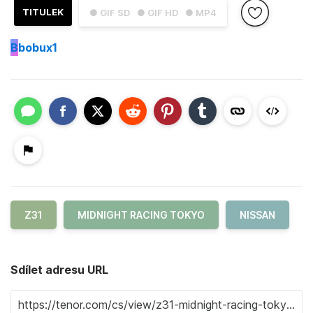
TITULEK
● GIF SD
● GIF HD
● MP4
B
bobux1
Z31
MIDNIGHT RACING TOKYO
NISSAN
Sdílet adresu URL