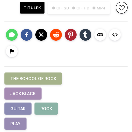
TITULEK
● GIF SD
● GIF HD
● MP4
THE SCHOOL OF ROCK
JACK BLACK
GUITAR
ROCK
PLAY