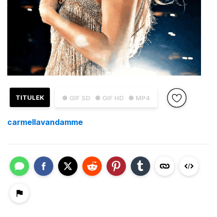
TITULEK
● GIF SD
● GIF HD
● MP4
carmellavandamme