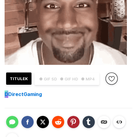
TITULEK
● GIF SD
● GIF HD
● MP4
D
DirectGaming