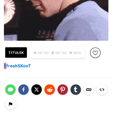
TITULEK
● GIF SD
● GIF HD
● MP4
F
freshSKooT