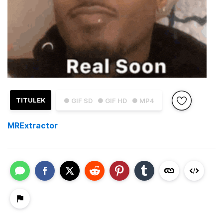
TITULEK
● GIF SD
● GIF HD
● MP4
MRExtractor