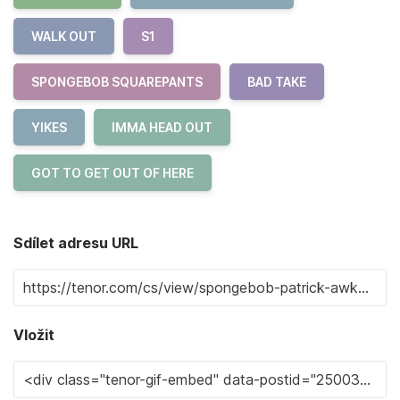
WALK OUT
S1
SPONGEBOB SQUAREPANTS
BAD TAKE
YIKES
IMMA HEAD OUT
GOT TO GET OUT OF HERE
Sdílet adresu URL
Vložit