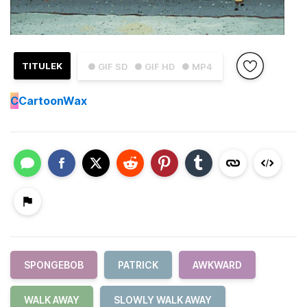
TITULEK
● GIF SD
● GIF HD
● MP4
C
CartoonWax
SPONGEBOB
PATRICK
AWKWARD
WALK AWAY
SLOWLY WALK AWAY