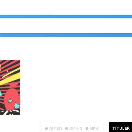
TITULEK
● GIF SD
● GIF HD
● MP4