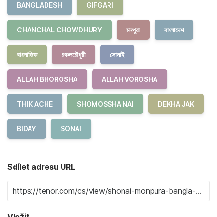
BANGLADESH
GIFGARI
CHANCHAL CHOWDHURY
মনপুরা
বাংলাদেশ
বাংলাজিফ
চঞ্চলচৌধুরী
সোনাই
ALLAH BHOROSHA
ALLAH VOROSHA
THIK ACHE
SHOMOSSHA NAI
DEKHA JAK
BIDAY
SONAI
Sdílet adresu URL
Vložit