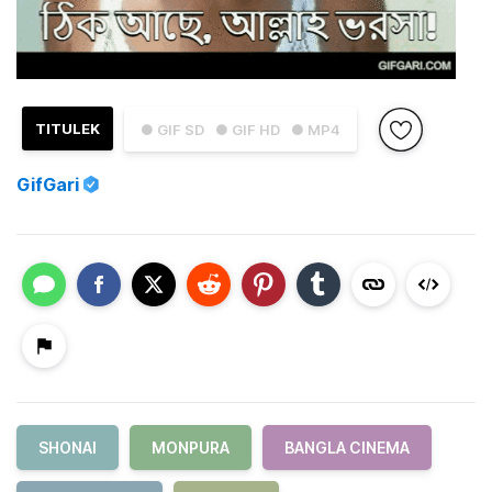
TITULEK
● GIF SD
● GIF HD
● MP4
GifGari
SHONAI
MONPURA
BANGLA CINEMA