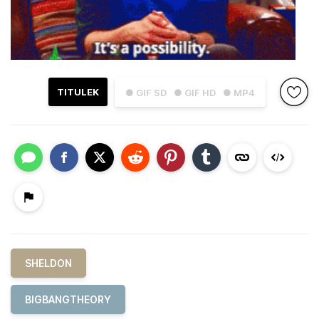
TITULEK
● GIF SD
● GIF HD
● MP4
SHELDON
BIGBANGTHEORY