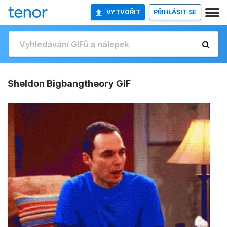
VYTVOŘIT
PŘIHLÁSIT SE
Sheldon Bigbangtheory GIF