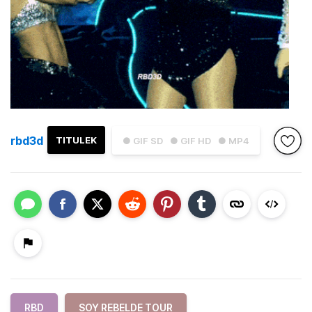
rbd3d
TITULEK
● GIF SD
● GIF HD
● MP4
RBD
SOY REBELDE TOUR