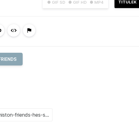
TITULEK
● GIF SD
● GIF HD
● MP4
FRIENDS