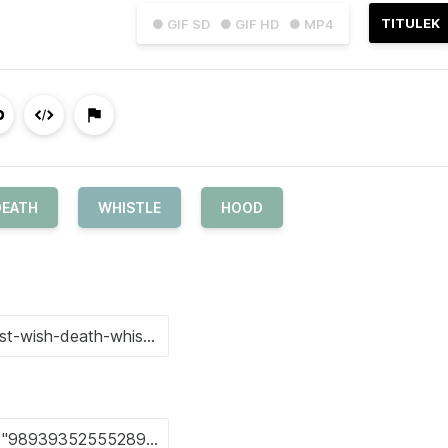
TITULEK
● GIF SD
● GIF HD
● MP4
DEATH
WHISTLE
HOOD