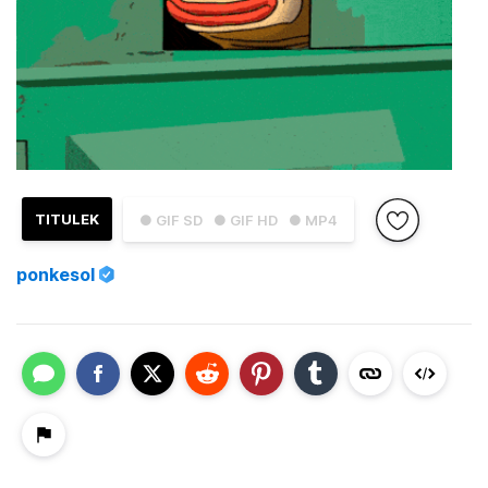
TITULEK
● GIF SD
● GIF HD
● MP4
ponkesol