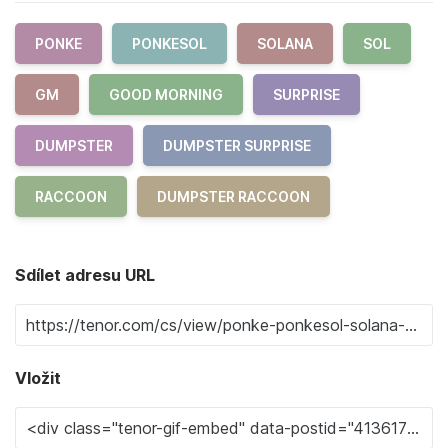
PONKE
PONKESOL
SOLANA
SOL
GM
GOOD MORNING
SURPRISE
DUMPSTER
DUMPSTER SURPRISE
RACCOON
DUMPSTER RACCOON
Sdílet adresu URL
Vložit