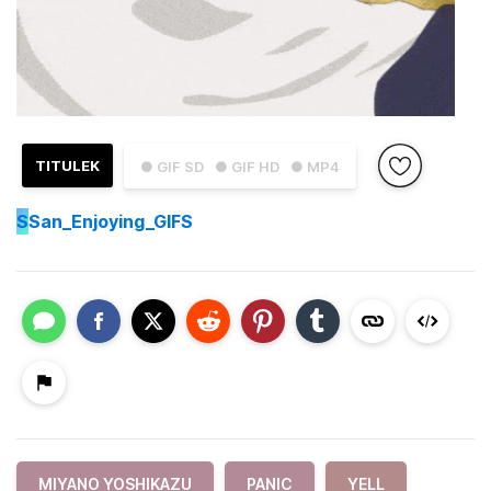
TITULEK
● GIF SD
● GIF HD
● MP4
S
San_Enjoying_GIFS
MIYANO YOSHIKAZU
PANIC
YELL