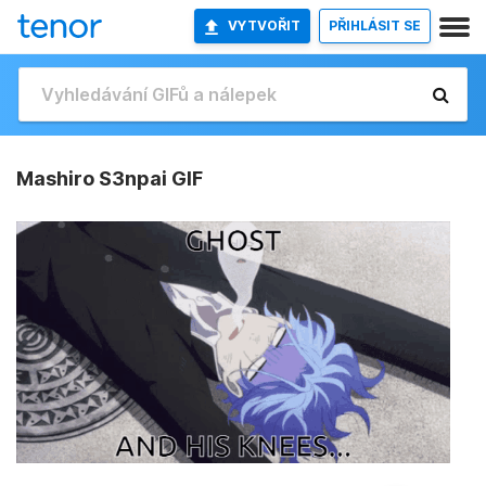
VYTVOŘIT
PŘIHLÁSIT SE
Mashiro S3npai GIF