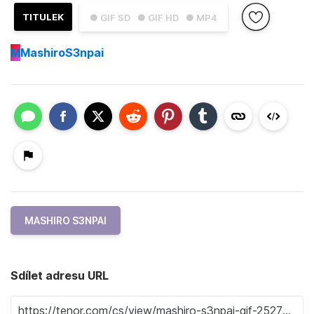
TITULEK
● GIF SD
● GIF HD
● MP4
M
MashiroS3npai
MASHIRO S3NPAI
Sdílet adresu URL