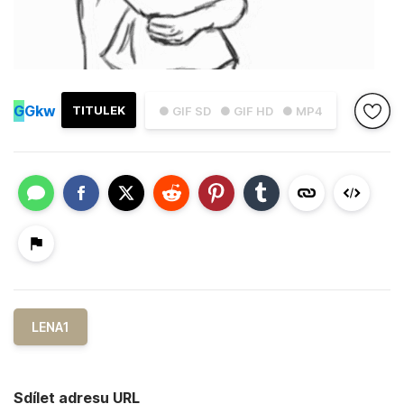
G
Gkw
TITULEK
● GIF SD
● GIF HD
● MP4
LENA1
Sdílet adresu URL