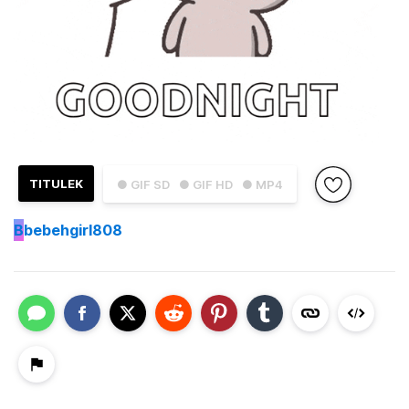
TITULEK
● GIF SD
● GIF HD
● MP4
B
bebehgirl808