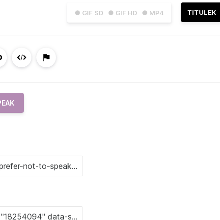
TITULEK
● GIF SD
● GIF HD
● MP4
PEAK