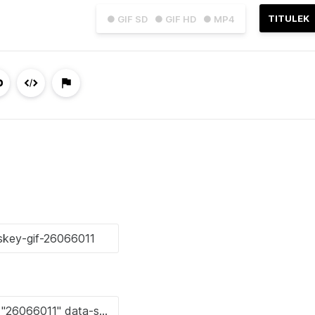
TITULEK
● GIF SD
● GIF HD
● MP4