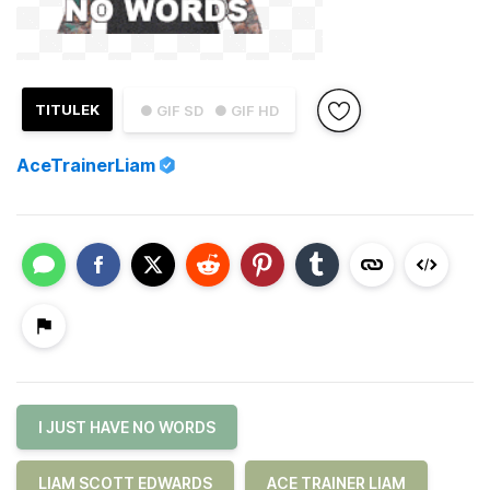
TITULEK
● GIF SD
● GIF HD
AceTrainerLiam
I JUST HAVE NO WORDS
LIAM SCOTT EDWARDS
ACE TRAINER LIAM