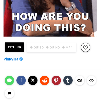
TITULEK
● GIF SD
● GIF HD
● MP4
Pinkvilla