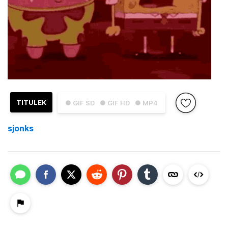
TITULEK
● GIF SD
● GIF HD
● MP4
sjonks