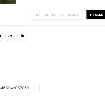
TITULEK
● GIF SD
● GIF HD
● MP4