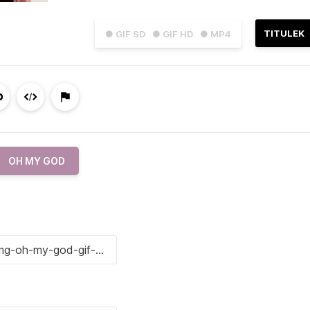
TITULEK
● GIF SD
● GIF HD
● MP4
OH MY GOD