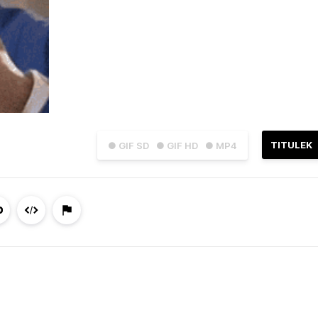
TITULEK
● GIF SD
● GIF HD
● MP4