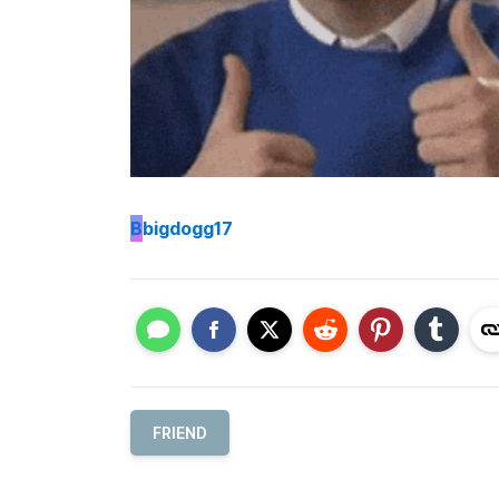
B
bigdogg17
FRIEND