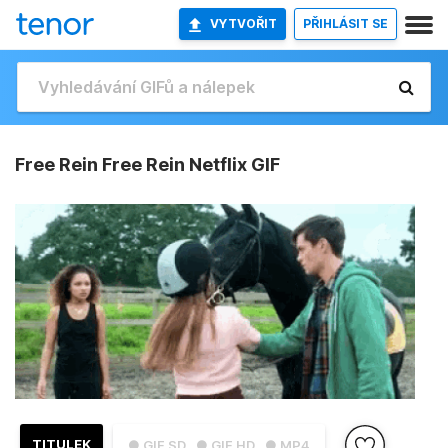
VYTVOŘIT
PŘIHLÁSIT SE
Free Rein Free Rein Netflix GIF
TITULEK
● GIF SD
● GIF HD
● MP4