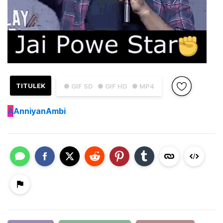
TITULEK
● GIF SD
● GIF HD
● MP4
A
AnniyanAmbi