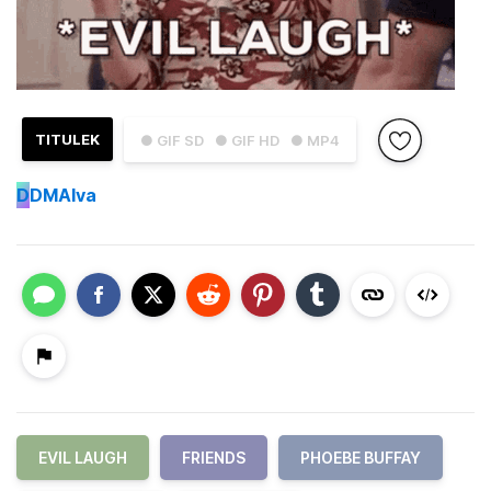
TITULEK
● GIF SD
● GIF HD
● MP4
D
DMAlva
EVIL LAUGH
FRIENDS
PHOEBE BUFFAY