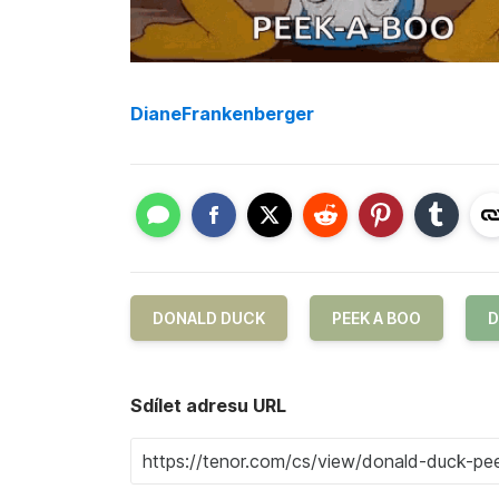
DianeFrankenberger
DONALD DUCK
PEEK A BOO
D
Sdílet adresu URL