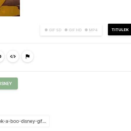
TITULEK
● GIF SD
● GIF HD
● MP4
ISNEY