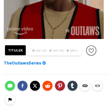
TITULEK
● GIF SD
● GIF HD
● MP4
TheOutlawsSeries