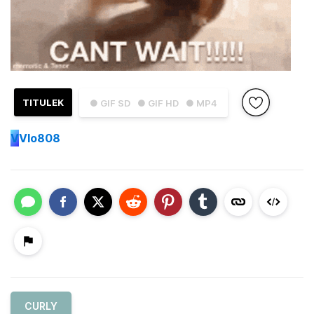
TITULEK
● GIF SD
● GIF HD
● MP4
V
Vlo808
CURLY