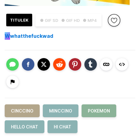
TITULEK
● GIF SD
● GIF HD
● MP4
W
whatthefuckwad
CINCCINO
MINCCINO
POKEMON
HELLO CHAT
HI CHAT