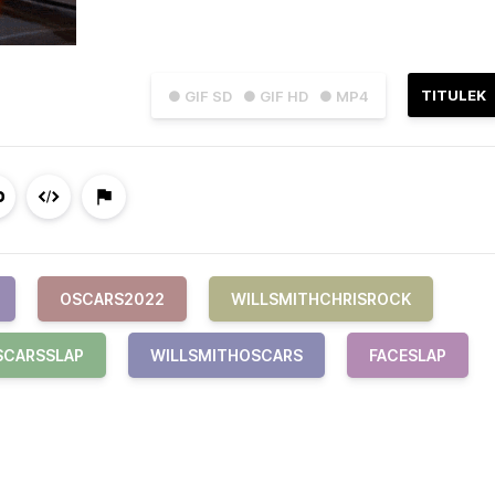
TITULEK
● GIF SD
● GIF HD
● MP4
OSCARS2022
WILLSMITHCHRISROCK
SCARSSLAP
WILLSMITHOSCARS
FACESLAP