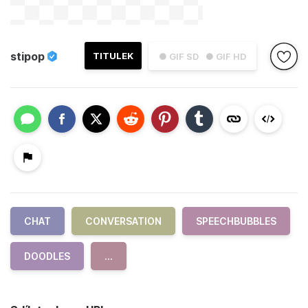
stipop
TITULEK
● GIF SD
● GIF HD
CHAT
CONVERSATION
SPEECHBUBBLES
DOODLES
...