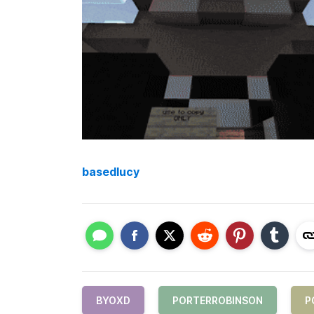
basedlucy
BYOXD
PORTERROBINSON
P