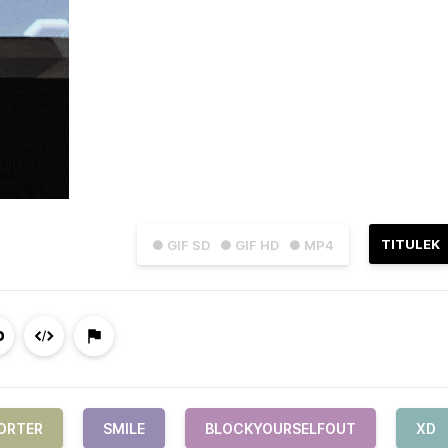
TITULEK
● GIF SD
● GIF HD
● MP4
ORTER
SMILE
BLOCKYOURSELFOUT
XD