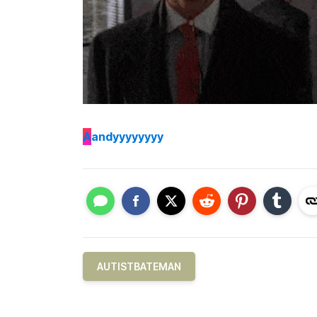
A
andyyyyyyyy
AUTISTBATEMAN