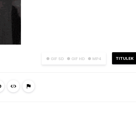
TITULEK
● GIF SD
● GIF HD
● MP4