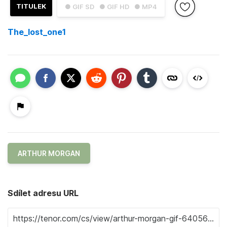
TITULEK
● GIF SD
● GIF HD
● MP4
The_lost_one1
ARTHUR MORGAN
Sdílet adresu URL