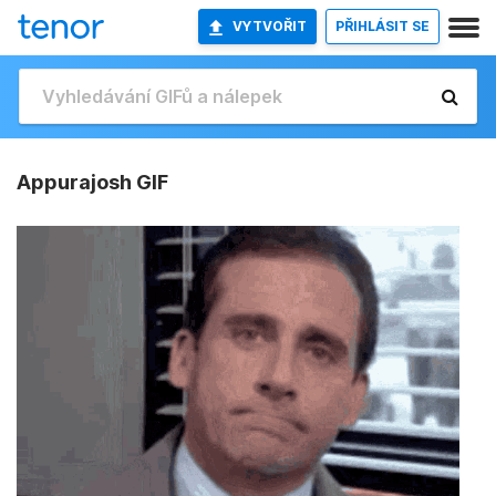
VYTVOŘIT
PŘIHLÁSIT SE
Appurajosh GIF