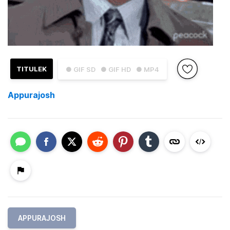
TITULEK
● GIF SD
● GIF HD
● MP4
Appurajosh
APPURAJOSH