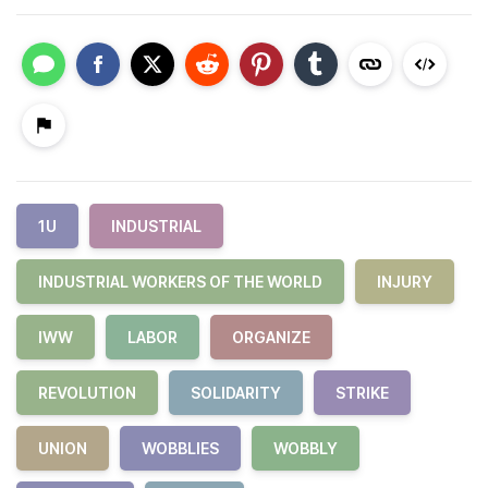
1U
INDUSTRIAL
INDUSTRIAL WORKERS OF THE WORLD
INJURY
IWW
LABOR
ORGANIZE
REVOLUTION
SOLIDARITY
STRIKE
UNION
WOBBLIES
WOBBLY