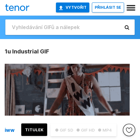
VYTVOŘIT
PŘIHLÁSIT SE
1u Industrial GIF
iww
TITULEK
● GIF SD
● GIF HD
● MP4