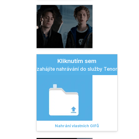
Kliknutím sem
zahájíte nahrávání do služby Tenor
Nahrání vlastních GIFů