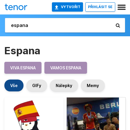
VYTVOŘIT
PŘIHLÁSIT SE
Espana
VIVA ESPANA
VAMOS ESPANA
Vše
GIFy
Nálepky
Memy