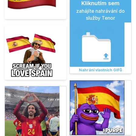
Kliknutím sem
zahájíte nahrávání do
služby Tenor
Nahrání vlastních GIFů