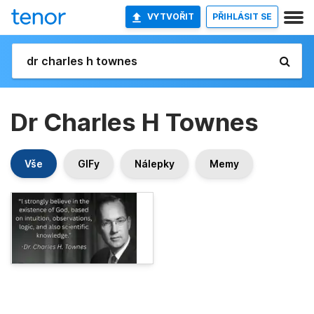
VYTVOŘIT
PŘIHLÁSIT SE
Dr Charles H Townes
Vše
GIFy
Nálepky
Memy