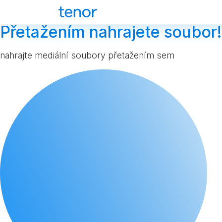
Přetažením nahrajete soubor!
nahrajte mediální soubory přetažením sem