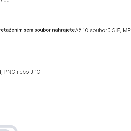
řetažením sem soubor nahrajete
Až
10
souborů GIF, MP
P4, PNG nebo JPG