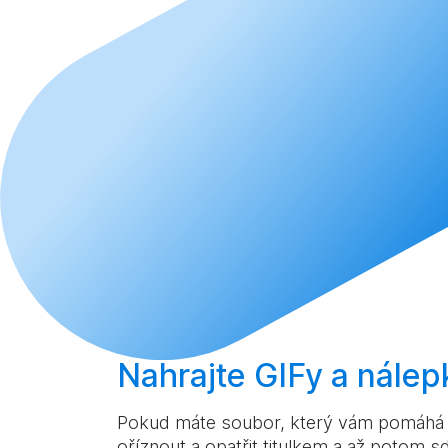
Nahrajte
GIFy a nálep
Pokud máte soubor, který vám pomáhá lé
oříznout a opatřit titulkem a až potom sd