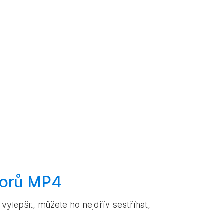
orů MP4
ylepšit, můžete ho nejdřív sestříhat,