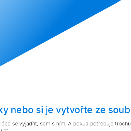
ky nebo si je
vytvořte
ze soub
pe se vyjádřit, sem s ním. A pokud potřebuje trochu v
ílet.