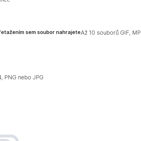
řetažením sem soubor nahrajete
Až
10
souborů GIF, MP
P4, PNG nebo JPG