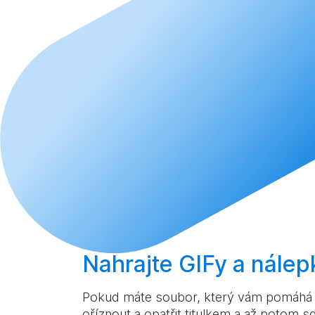
Nahrajte
GIFy a nálep
Pokud máte soubor, který vám pomáhá lé
oříznout a opatřit titulkem a až potom sd