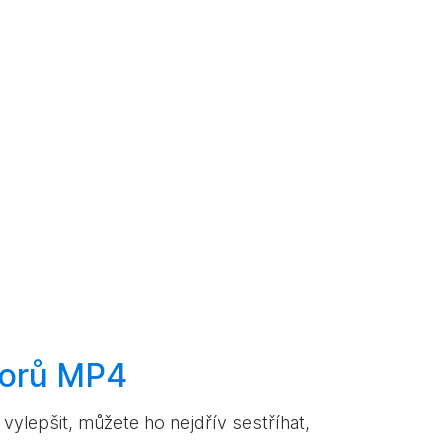
orů MP4
ylepšit, můžete ho nejdřív sestříhat,