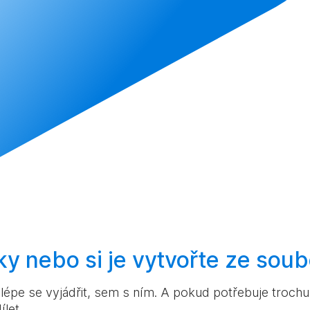
ky nebo si je
vytvořte
ze soub
pe se vyjádřit, sem s ním. A pokud potřebuje trochu v
ílet.