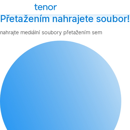
Přetažením nahrajete soubor!
nahrajte mediální soubory přetažením sem